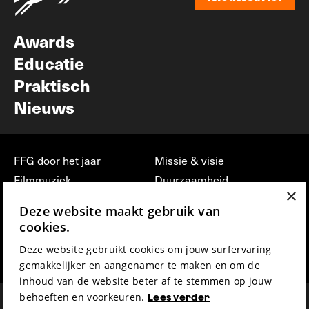
Nieuwsbrief
Awards
Educatie
Praktisch
Nieuws
FFG door het jaar
Missie & visie
Filmmuziek
Duurzaamheid
×
Partners
Jobs, stages &
Deze website maakt gebruik van
vrijwilligerswerk bij FFG
Press & Industry
cookies.
Contact
Film indienen
Deze website gebruikt cookies om jouw surfervaring
Privacy & Disclaimer
Film Fest Friends
gemakkelijker en aangenamer te maken en om de
inhoud van de website beter af te stemmen op jouw
behoeften en voorkeuren.
Lees verder