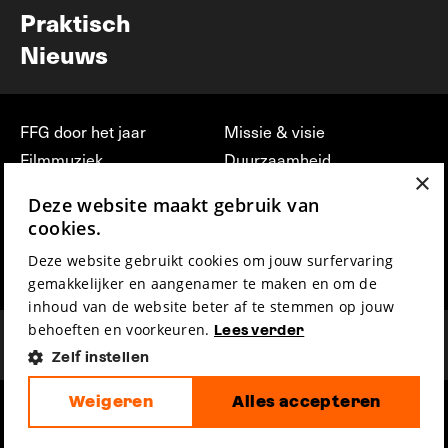
Praktisch
Nieuws
FFG door het jaar
Missie & visie
Filmmuziek
Duurzaamheid
×
Partners
Jobs, stages &
Deze website maakt gebruik van
vrijwilligerswerk bij FFG
Press & Industry
cookies.
Contact
Film indienen
Deze website gebruikt cookies om jouw surfervaring
Privacy & Disclaimer
Film Fest Friends
gemakkelijker en aangenamer te maken en om de
inhoud van de website beter af te stemmen op jouw
behoeften en voorkeuren.
Lees verder
Zelf instellen
Weigeren
Alles accepteren
hosted by
made by