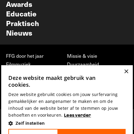
Awards
Educatie
Praktisch
Nieuws
FFG door het jaar
Missie & visie
Filmmuziek
Duurzaamheid
×
Partners
Jobs, stages &
Deze website maakt gebruik van
vrijwilligerswerk bij FFG
Press & Industry
cookies.
Contact
Film indienen
Deze website gebruikt cookies om jouw surfervaring
Privacy & Disclaimer
Film Fest Friends
gemakkelijker en aangenamer te maken en om de
inhoud van de website beter af te stemmen op jouw
behoeften en voorkeuren.
Lees verder
Zelf instellen