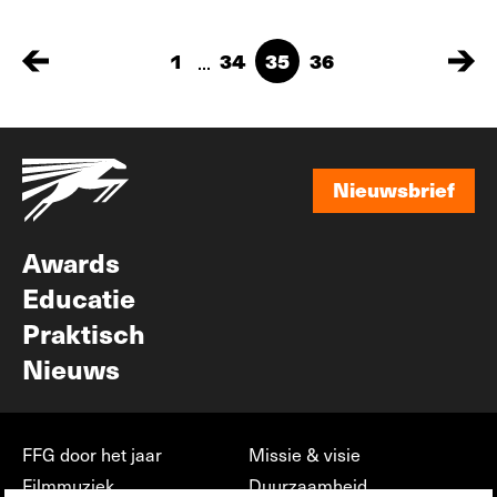
...
1
34
35
36
Nieuwsbrief
Nieuwsbrief
Awards
Educatie
Praktisch
Nieuws
FFG door het jaar
Missie & visie
Filmmuziek
Duurzaamheid