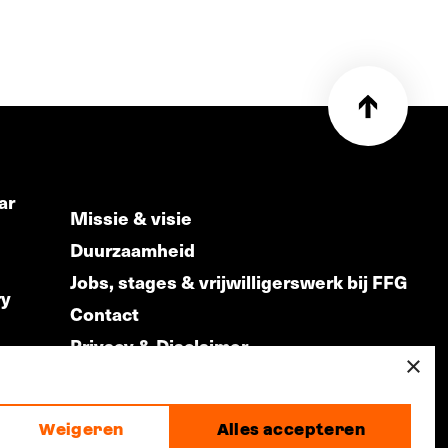
ar
Missie & visie
Duurzaamheid
Jobs, stages & vrijwilligerswerk bij FFG
ry
Contact
Privacy & Disclaimer
ds
×
Weigeren
Alles accepteren