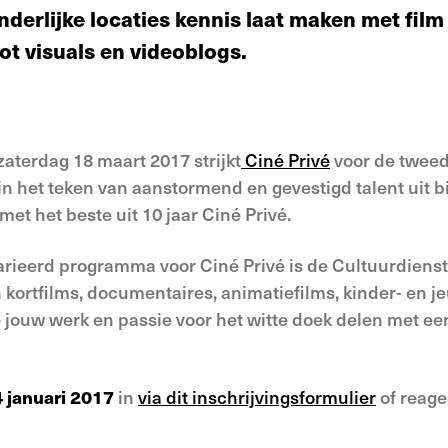
derlijke locaties kennis laat maken met film i
tot visuals en videoblogs.
aterdag 18 maart 2017 strijkt
Ciné Privé
voor de tweed
in het teken van aanstormend en gevestigd talent uit 
et het beste uit 10 jaar Ciné Privé.
varieerd programma voor Ciné Privé is de Cultuurdiens
ortfilms, documentaires, animatiefilms, kinder- en jeug
e jouw werk en passie voor het witte doek delen met e
4 januari 2017
in
via dit inschrijvingsformulier
of reage