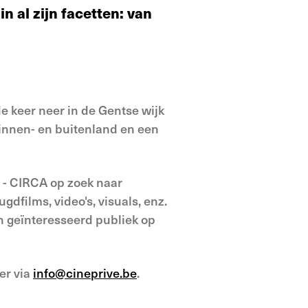
n al zijn facetten: van
e keer neer in de Gentse wijk
binnen- en buitenland en een
t - CIRCA op zoek naar
dfilms, video's, visuals, enz.
en geïnteresseerd publiek op
er via
info@cineprive.be
.