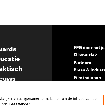
wards
FFG door het ja
Filmmuziek
ucatie
Partners
aktisch
Press & Indust
euws
Film indienen
Film Fest Frien
akkelijker en aangenamer te maken en om de inhoud van de
uren.
Lees verder