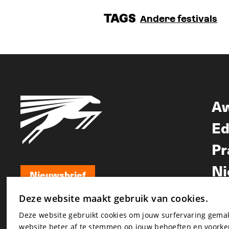
TAGS
Andere festivals
A
Ed
Pr
Ni
Nieuwsbrief
Nieuwsbrief
Deze website maakt gebruik van cookies.
Deze website gebruikt cookies om jouw surfervaring gem
website beter af te stemmen op jouw behoeften en voorke