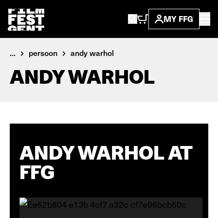
MY FFG
...
persoon
andy warhol
ANDY WARHOL
ANDY WARHOL AT
FFG