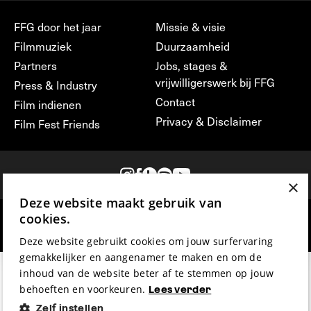
FFG door het jaar
Missie & visie
Filmmuziek
Duurzaamheid
Partners
Jobs, stages &
vrijwilligerswerk bij FFG
Press & Industry
Contact
Film indienen
Privacy & Disclaimer
Film Fest Friends
×
Deze website maakt gebruik van
cookies.
hosted by
made by
Deze website gebruikt cookies om jouw surfervaring
gemakkelijker en aangenamer te maken en om de
inhoud van de website beter af te stemmen op jouw
behoeften en voorkeuren.
Lees verder
Zelf instellen