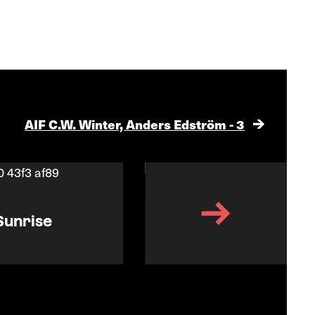
AIF C.W. Winter, Anders Edström - 3
Sunrise
Arnulf Rainer
Peter Kubelka