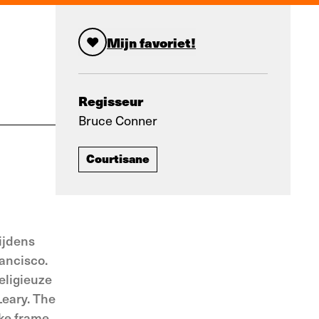
Mijn favoriet!
Regisseur
Bruce Conner
Courtisane
tijdens
rancisco.
eligieuze
Leary. The
lke frame