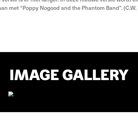
k aan met “Poppy Nogood and the Phantom Band”. (C.W.
IMAGE GALLERY