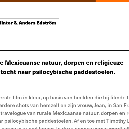
 Winter & Anders Edström
le Mexicaanse natuur, dorpen en religieuze
tocht naar psilocybische paddestoelen.
te film in kleur, op basis van beelden die hij filmde 
 eerdere shots van hemzelf en zijn vrouw, Jean, in San F
travelogue van rurale Mexicaanse natuur, dorpen en r
r psilocybische paddestoelen. Af en toe met Timothy 
versie is er niet langer. In deze nieuwe versie wordt e