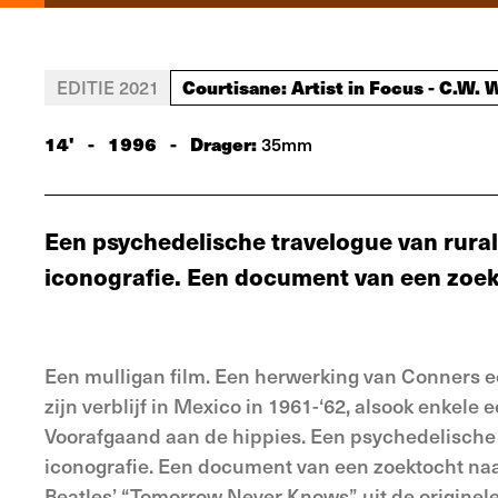
Courtisane: Artist in Focus - C.W.
EDITIE 2021
14'
-
1996
-
Drager:
35mm
Een psychedelische travelogue van rura
iconografie. Een document van een zoek
Een mulligan film. Een herwerking van Conners eers
zijn verblijf in Mexico in 1961-‘62, alsook enkele
Voorafgaand aan de hippies. Een psychedelische 
iconografie. Een document van een zoektocht naa
Beatles’ “Tomorrow Never Knows” uit de originele 