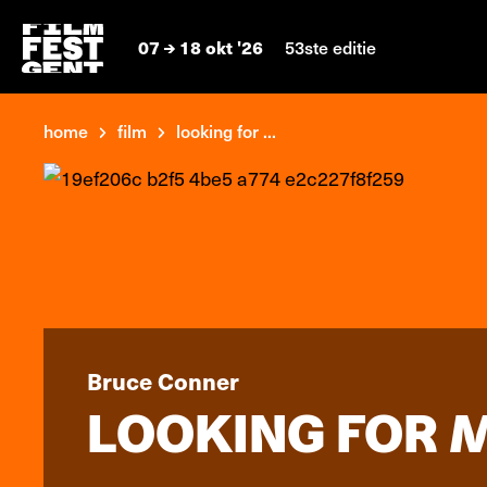
07
18 okt '26
53ste editie
home
film
looking for ...
Bruce Conner
LOOKING FOR