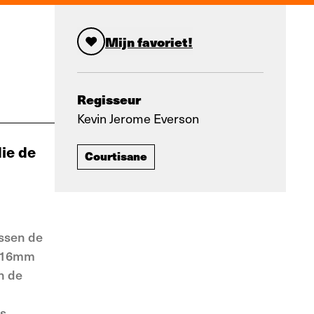
Mijn favoriet!
Regisseur
Kevin Jerome Everson
ie de
Courtisane
ussen de
t 16mm
n de
is