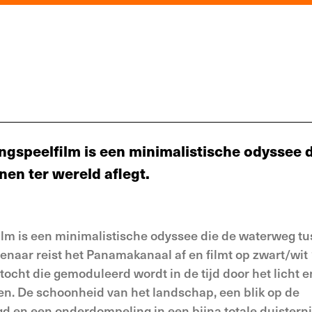
gspeelfilm is een minimalistische odyssee d
en ter wereld aflegt.
lm is een minimalistische odyssee die de waterweg t
tenaar reist het Panamakanaal af en filmt op zwart/wi
tocht die gemoduleerd wordt in de tijd door het licht e
zen. De schoonheid van het landschap, een blik op de
 en een onderdompeling in een bijna totale duistern