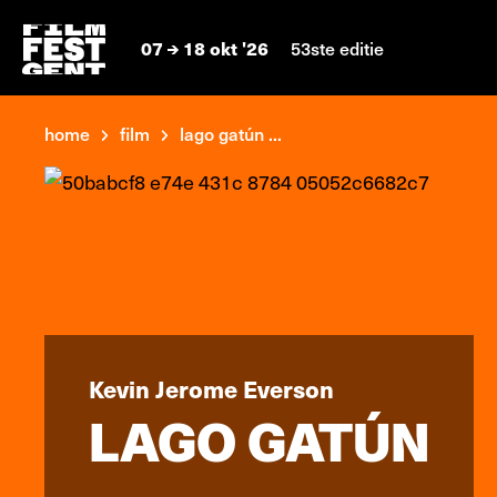
07
18 okt '26
53ste editie
home
film
lago gatún ...
Kevin Jerome Everson
LAGO GATÚN