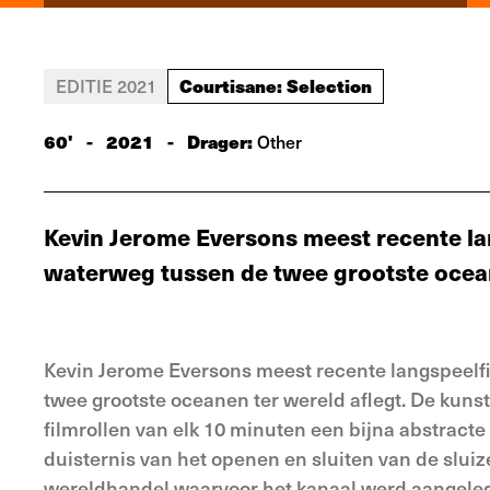
Courtisane: Selection
EDITIE 2021
60'
-
2021
-
Drager:
Other
Kevin Jerome Eversons meest recente lan
waterweg tussen de twee grootste ocean
Kevin Jerome Eversons meest recente langspeelfi
twee grootste oceanen ter wereld aflegt. De kuns
filmrollen van elk 10 minuten een bijna abstracte 
duisternis van het openen en sluiten van de slui
wereldhandel waarvoor het kanaal werd aangelegd