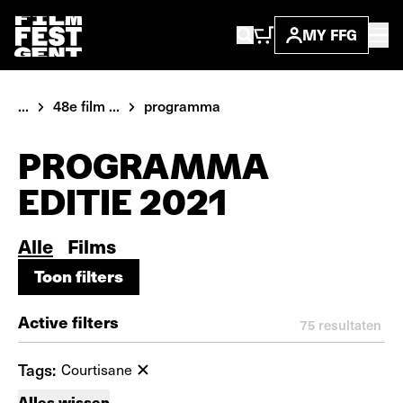
MY FFG
...
48e film ...
programma
PROGRAMMA
EDITIE 2021
Alle
Films
Toon filters
Toon filters
Active filters
75
resultaten
Tags:
Courtisane
Alles wissen