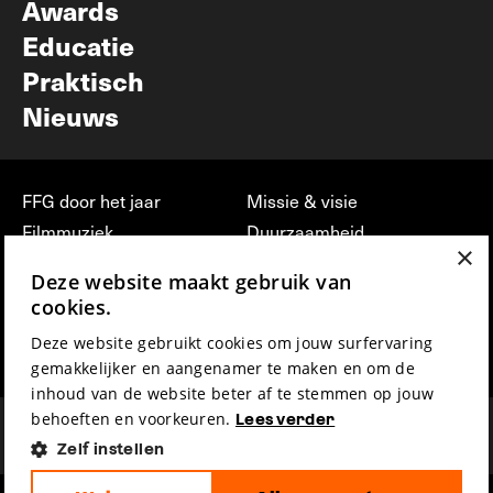
Awards
Educatie
Praktisch
Nieuws
FFG door het jaar
Missie & visie
Filmmuziek
Duurzaamheid
×
Partners
Jobs, stages &
Deze website maakt gebruik van
vrijwilligerswerk bij FFG
Press & Industry
cookies.
Contact
Film indienen
Deze website gebruikt cookies om jouw surfervaring
Privacy & Disclaimer
Film Fest Friends
gemakkelijker en aangenamer te maken en om de
inhoud van de website beter af te stemmen op jouw
behoeften en voorkeuren.
Lees verder
Zelf instellen