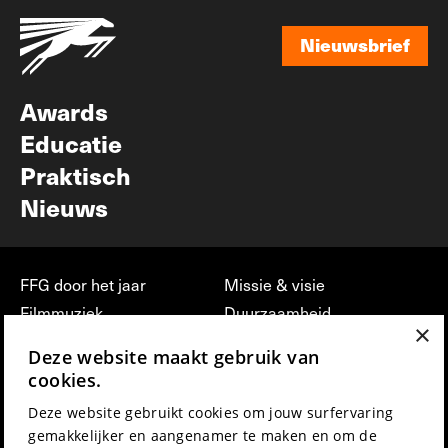
Nieuwsbrief
Nieuwsbrief
Awards
Educatie
Praktisch
Nieuws
FFG door het jaar
Missie & visie
Filmmuziek
Duurzaamheid
×
Partners
Jobs, stages &
Deze website maakt gebruik van
vrijwilligerswerk bij FFG
Press & Industry
cookies.
Contact
Film indienen
Deze website gebruikt cookies om jouw surfervaring
Privacy & Disclaimer
Film Fest Friends
gemakkelijker en aangenamer te maken en om de