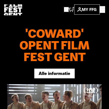
MY FFG
'COWARD'
OPENT FILM
FEST GENT
Alle informatie
Alle informatie