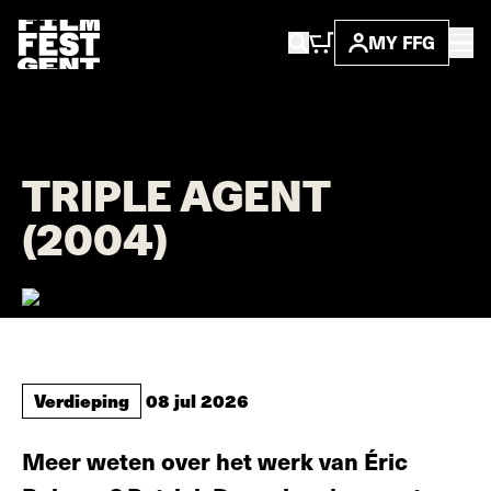
MY FFG
...
nieuws
triple agent (2004)
TRIPLE AGENT
(2004)
Verdieping
08 jul 2026
Meer weten over het werk van Éric