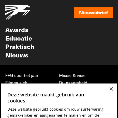
Nieuwsbrief
Nieuwsbrief
Awards
Educatie
Praktisch
Nieuws
FFG door het jaar
Missie & visie
Filmmuziek
Duurzaamheid
×
Partners
Jobs, stages &
Deze website maakt gebruik van
vrijwilligerswerk bij FFG
Press & Industry
cookies.
Contact
Film indienen
Deze website gebruikt cookies om jouw surfervaring
Privacy & Disclaimer
Film Fest Friends
gemakkelijker en aangenamer te maken en om de