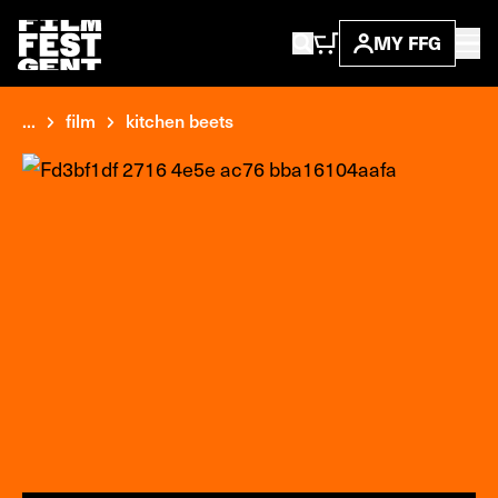
MY FFG
...
film
kitchen beets