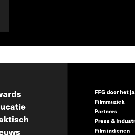
wards
FFG door het ja
Filmmuziek
ucatie
Partners
aktisch
Press & Indust
euws
Film indienen