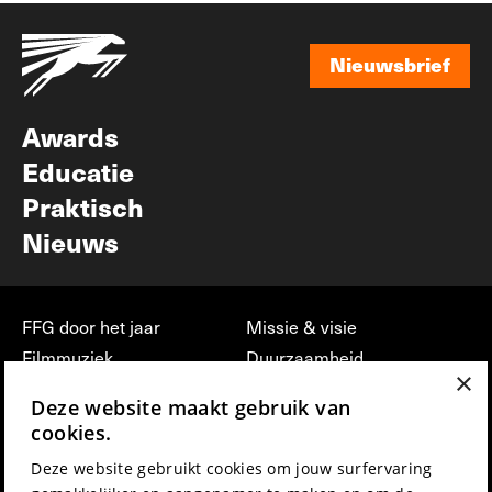
Nieuwsbrief
Nieuwsbrief
Awards
Educatie
Praktisch
Nieuws
FFG door het jaar
Missie & visie
Filmmuziek
Duurzaamheid
×
Partners
Jobs, stages &
Deze website maakt gebruik van
vrijwilligerswerk bij FFG
Press & Industry
cookies.
Contact
Film indienen
Deze website gebruikt cookies om jouw surfervaring
Privacy & Disclaimer
Film Fest Friends