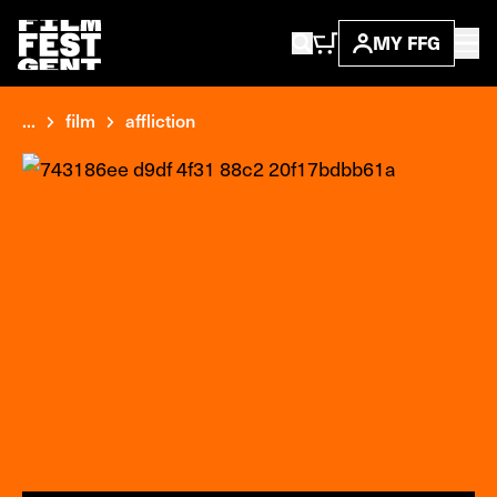
MY FFG
...
film
affliction