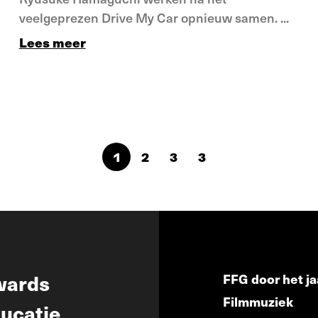
veelgeprezen Drive My Car opnieuw samen. ...
Lees meer
1
2
3
3
wards
FFG door het ja
Filmmuziek
ucatie