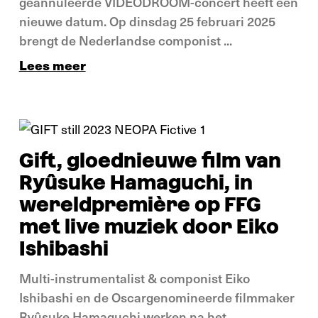
geannuleerde VIDEODROOM-concert heeft een
nieuwe datum. Op dinsdag 25 februari 2025
brengt de Nederlandse componist ...
Lees meer
Nieuws
Gift, gloednieuwe film van
Ryûsuke Hamaguchi, in
wereldpremière op FFG
met live muziek door Eiko
Ishibashi
Multi-instrumentalist & componist Eiko
Ishibashi en de Oscargenomineerde filmmaker
Ryûsuke Hamaguchi werken na het