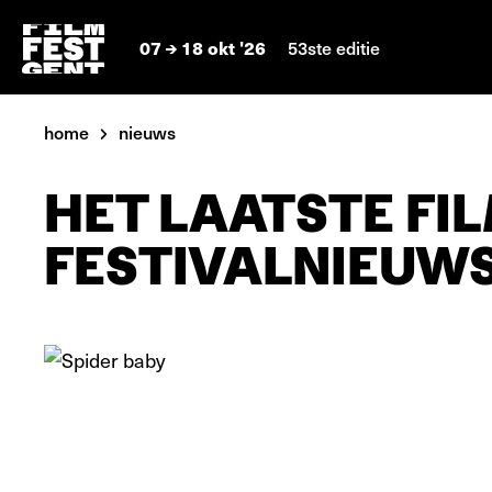
07
18 okt '26
53ste editie
home
nieuws
HET LAATSTE FIL
FESTIVALNIEUW