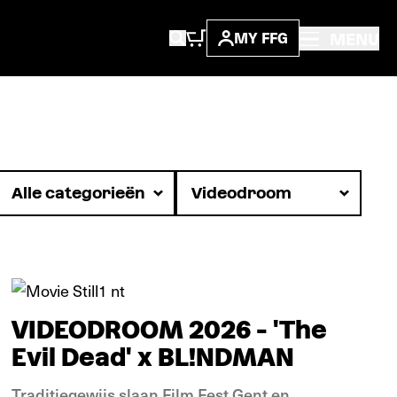
MENU
MY FFG
Nieuws
VIDEODROOM 2026 - 'The
Evil Dead' x BL!NDMAN
Traditiegewijs slaan Film Fest Gent en