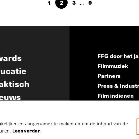
...
1
2
3
9
wards
FFG door het ja
Filmmuziek
ucatie
Partners
aktisch
Press & Indust
euws
Film indienen
Film Fest Frien
akkelijker en aangenamer te maken en om de inhoud van de
uren.
Lees verder
hosted by