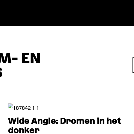
M- EN
S
Verdieping
Video essay
Wide Angle: Dromen in het
donker