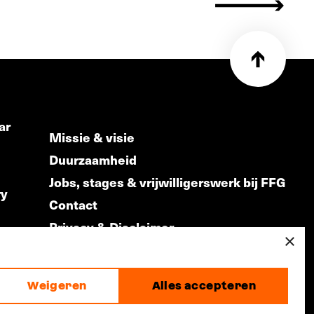
ar
Missie & visie
Duurzaamheid
Jobs, stages & vrijwilligerswerk bij FFG
ry
Contact
Privacy & Disclaimer
ds
×
Weigeren
Alles accepteren
made by