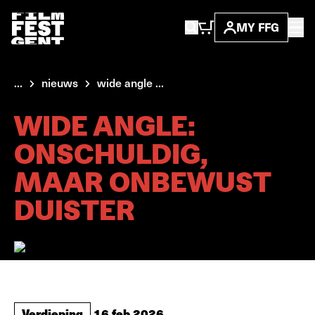
MY FFG
...
nieuws
wide angle ...
WIDE ANGLE:
ONSCHULDIG,
MAAR ONBEWUST
DUISTER
Verdieping
16 feb 2026