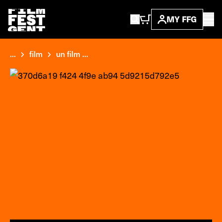
MY FFG
...
film
un film ...