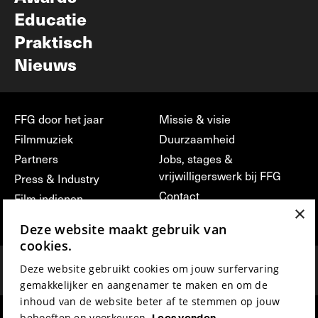
Educatie
Praktisch
Nieuws
FFG door het jaar
Missie & visie
Filmmuziek
Duurzaamheid
Partners
Jobs, stages &
vrijwilligerswerk bij FFG
Press & Industry
Contact
Film indienen
×
Privacy & Disclaimer
Film Fest Friends
Deze website maakt gebruik van
cookies.
Deze website gebruikt cookies om jouw surfervaring
gemakkelijker en aangenamer te maken en om de
inhoud van de website beter af te stemmen op jouw
behoeften en voorkeuren.
Lees verder