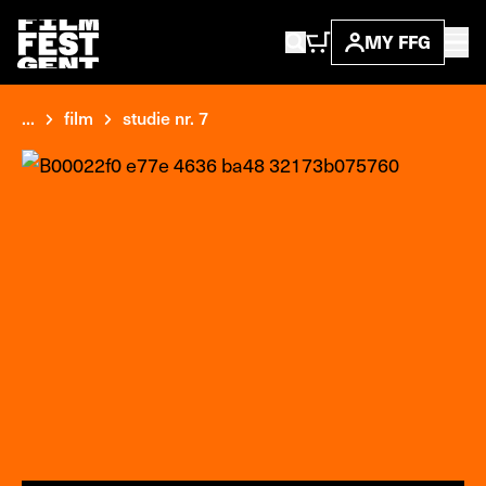
MY FFG
...
film
studie nr. 7