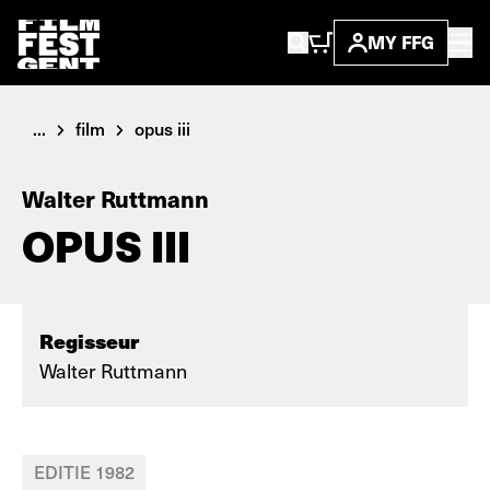
MY FFG
...
film
opus iii
Walter Ruttmann
OPUS III
Regisseur
Walter Ruttmann
EDITIE 1982