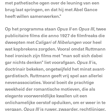
met pathetische ogen over de leuning van een
brug laat springen, en dat hij met Abel Gance
heeft willen samenwerken."
Op het programma staan
Opus II
en
Opus III
, twee
publicitaire films die anno 1927 de filmfreaks die
dweepten met
Caligari
of
Nibelungen
voor heel
wat kopbrekens zorgden. Vooral omdat Ruttmann
heel ironisch zijn films met "man soll sich dabei
gar nichts denken" liet voorafgaan.
Opus II
is,
doctrinair bekeken, ongetwijfeld het minst avant-
gardistisch. Ruttmann geeft vrij spel aan allerlei
nevenassociaties. Vooral boeit de prachtige
weekheid der romantische motieven, die als
elegante voorwereldlijke kwallen uit een
onlichamelijke oerstof opduiken, om er weer in te
vergaan.
Opus III
is ruwer, zwaarder, rechtlijniger,