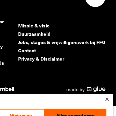
ar
Missie & visie
Duurzaamheid
Jobs, stages & vrijwilligerswerk bij FFG
ry
Contact
Privacy & Disclaimer
ds
made by
×
Weigeren
Alles accepteren