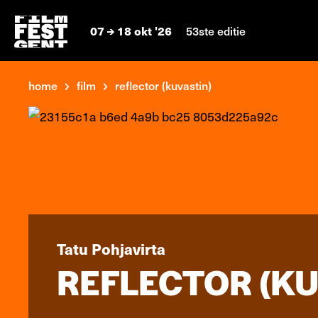
07
18 okt '26
53ste editie
home
film
reflector (kuvastin)
Tatu Pohjavirta
REFLECTOR (KU