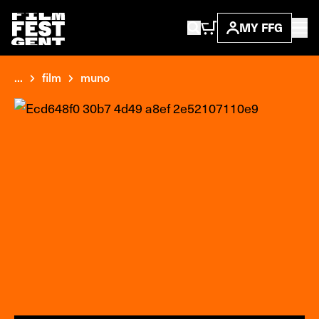
MY FFG
...
film
muno