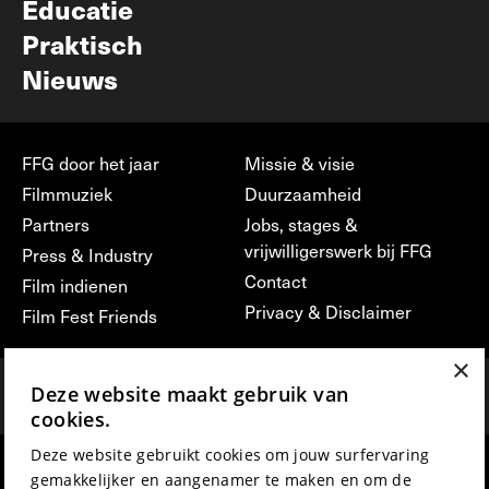
Educatie
Praktisch
Nieuws
FFG door het jaar
Missie & visie
Filmmuziek
Duurzaamheid
Partners
Jobs, stages &
vrijwilligerswerk bij FFG
Press & Industry
Contact
Film indienen
Privacy & Disclaimer
Film Fest Friends
×
Deze website maakt gebruik van
cookies.
Deze website gebruikt cookies om jouw surfervaring
hosted by
made by
gemakkelijker en aangenamer te maken en om de