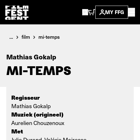
MY FFG
...
film
mi-temps
Mathias Gokalp
MI-TEMPS
Regisseur
Mathias Gokalp
Muziek (origineel)
Aurelien Chouzenoux
Met
Julie Durand, Valérie Mairesse