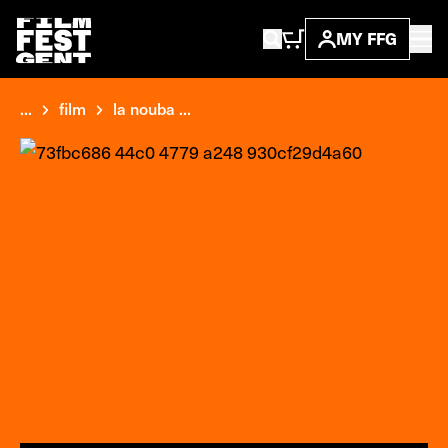
MY FFG
...
film
la nouba ...