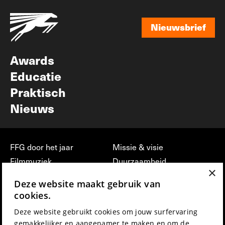
Nieuwsbrief
Nieuwsbrief
Awards
Educatie
Praktisch
Nieuws
FFG door het jaar
Missie & visie
Filmmuziek
Duurzaamheid
×
Partners
Jobs, stages &
Deze website maakt gebruik van
vrijwilligerswerk bij FFG
Press & Industry
cookies.
Contact
Film indienen
Deze website gebruikt cookies om jouw surfervaring
Privacy & Disclaimer
Film Fest Friends
gemakkelijker en aangenamer te maken en om de