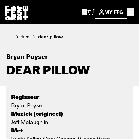
MY FFG
...
film
dear pillow
Bryan Poyser
DEAR PILLOW
Regisseur
Bryan Poyser
Muziek (origineel)
Jeff Mclaughlin
Met
Rusty Kelley, Gary Chason, Viviane Vives