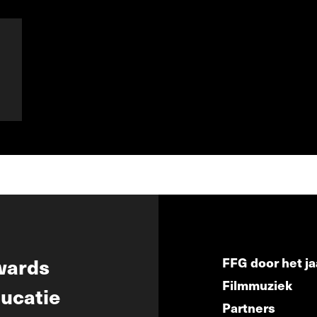
wards
FFG door het ja
Filmmuziek
ucatie
Partners