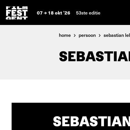
07
18 okt '26
53ste editie
home
persoon
sebastian lel
SEBASTIA
SEBASTIAN 