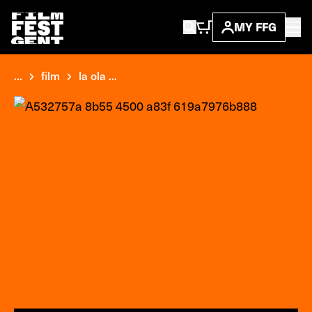
MY FFG
...
film
la ola ...