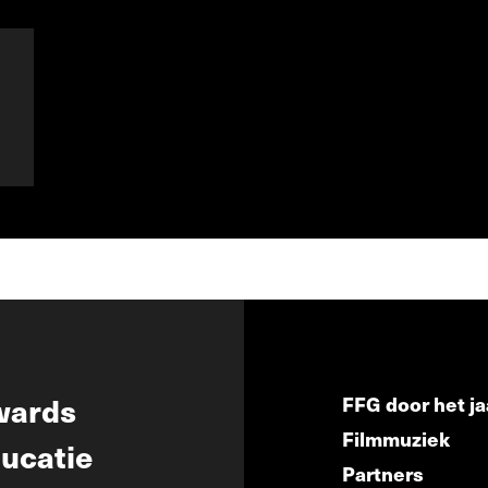
wards
FFG door het ja
Filmmuziek
ucatie
Partners