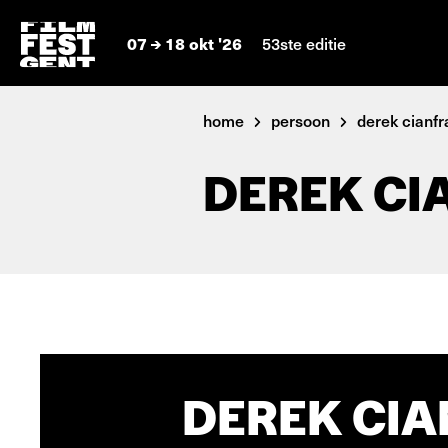
07
18 okt '26
53ste editie
home
persoon
derek cianf
DEREK CI
DEREK CIA