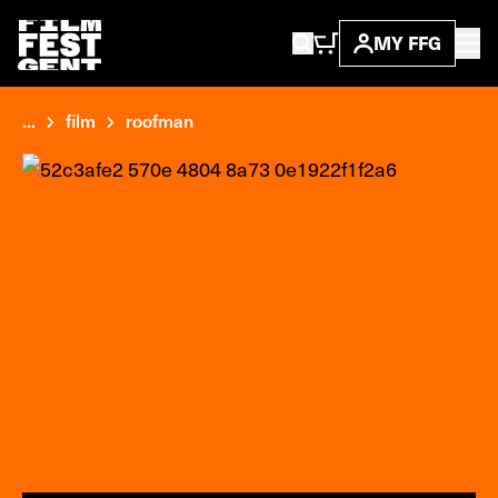
MY FFG
...
film
roofman