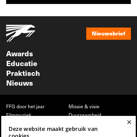
Nieuwsbrief
Nieuwsbrief
Awards
Educatie
Praktisch
Nieuws
FFG door het jaar
Missie & visie
Filmmuziek
Duurzaamheid
×
Partners
Jobs, stages &
Deze website maakt gebruik van
vrijwilligerswerk bij FFG
Press & Industry
cookies.