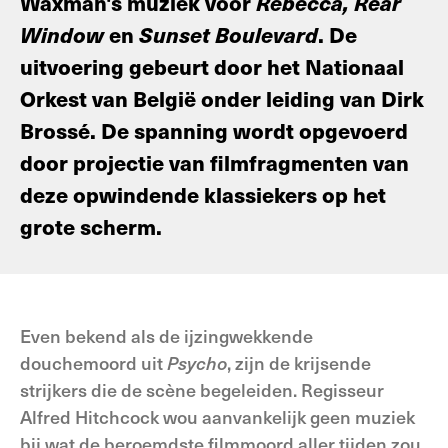
Waxman's muziek voor
Rebecca, Rear
Window
en
Sunset Boulevard
. De
uitvoering gebeurt door het Nationaal
Orkest van België onder leiding van Dirk
Brossé. De spanning wordt opgevoerd
door projectie van filmfragmenten van
deze opwindende klassiekers op het
grote scherm.
Even bekend als de ijzingwekkende
douchemoord uit
Psycho
, zijn de krijsende
strijkers die de scène begeleiden. Regisseur
Alfred Hitchcock wou aanvankelijk geen muziek
bij wat de beroemdste filmmoord aller tijden zou