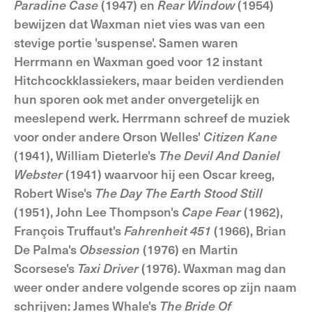
Paradine Case
(1947) en
Rear Window
(1954)
bewijzen dat Waxman niet vies was van een
stevige portie 'suspense'. Samen waren
Herrmann en Waxman goed voor 12 instant
Hitchcockklassiekers, maar beiden verdienden
hun sporen ook met ander onvergetelijk en
meeslepend werk. Herrmann schreef de muziek
voor onder andere Orson Welles'
Citizen Kane
(1941), William Dieterle's
The Devil And Daniel
Webster
(1941) waarvoor hij een Oscar kreeg,
Robert Wise's
The Day The Earth Stood Still
(1951), John Lee Thompson's
Cape Fear
(1962),
François Truffaut's
Fahrenheit 451
(1966), Brian
De Palma's
Obsession
(1976) en Martin
Scorsese's
Taxi Driver
(1976). Waxman mag dan
weer onder andere volgende scores op zijn naam
schrijven: James Whale's
The Bride Of