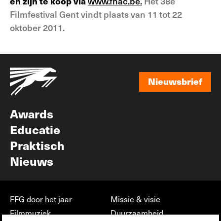
en zijn te koop via
www.fnac.be.
Het 38e
Filmfestival Gent vindt plaats van 11 tot 22
oktober 2011.
Nieuwsbrief
Nieuwsbrief
Awards
Educatie
Praktisch
Nieuws
FFG door het jaar
Missie & visie
Filmmuziek
Duurzaamheid