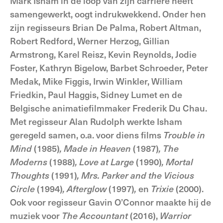
Mark Isham in de loop van zijn carrière heeft
samengewerkt, oogt indrukwekkend. Onder hen
zijn regisseurs Brian De Palma, Robert Altman,
Robert Redford, Werner Herzog, Gillian
Armstrong, Karel Reisz, Kevin Reynolds, Jodie
Foster, Kathryn Bigelow, Barbet Schroeder, Peter
Medak, Mike Figgis, Irwin Winkler, William
Friedkin, Paul Haggis, Sidney Lumet en de
Belgische animatiefilmmaker Frederik Du Chau.
Met regisseur Alan Rudolph werkte Isham
geregeld samen, o.a. voor diens films
Trouble in
Mind
(1985)
, Made in Heaven
(1987)
, The
Moderns
(1988)
, Love at Large
(1990)
, Mortal
Thoughts
(1991)
, Mrs. Parker and the Vicious
Circle
(1994)
, Afterglow
(1997)
,
en
Trixie
(2000).
Ook voor regisseur Gavin O’Connor maakte hij de
muziek voor
The Accountant
(2016),
Warrior