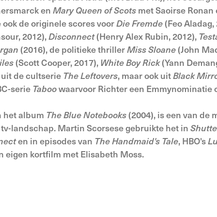
nnersmarck en
Mary Queen of Scots
met Saoirse Ronan 
 ook de originele scores voor
Die Fremde
(Feo Aladag,
sour, 2012),
Disconnect
(Henry Alex Rubin, 2012),
Test
rgan
(2016), de politieke thriller
Miss Sloane
(John Mad
iles
(Scott Cooper, 2017),
White Boy Rick
(Yann Demange
uit de cultserie
The Leftovers
, maar ook uit
Black Mirr
BC-serie
Taboo
waarvoor Richter een Emmynominatie o
n het album
The Blue Notebooks
(2004), is een van de
 tv-landschap. Martin Scorsese gebruikte het in
Shutte
nect
en in episodes van
The Handmaid's Tale
, HBO's
L
en eigen kortfilm met Elisabeth Moss.