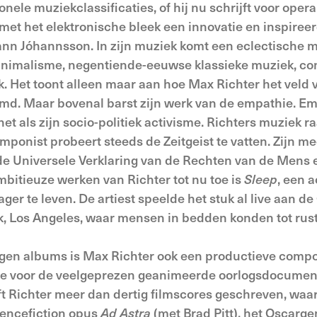
nele muziekclassificaties, of hij nu schrijft voor opera, b
 met het elektronische bleek een innovatie en inspire
ann Jóhannsson. In zijn muziek komt een eclectische m
 minimalisme, negentiende-eeuwse klassieke muziek, co
ck. Het toont alleen maar aan hoe Max Richter het vel
. Maar bovenal barst zijn werk van de empathie. Emo
et als zijn socio-politiek activisme. Richters muziek ra
mponist probeert steeds de Zeitgeist te vatten. Zijn m
 de Universele Verklaring van de Rechten van de Mens 
mbitieuze werken van Richter tot nu toe is
Sleep
, een 
ger te leven. De artiest speelde het stuk al live aan d
, Los Angeles, waar mensen in bedden konden tot rus
igen albums is Max Richter ook een productieve componi
core voor de veelgeprezen geanimeerde oorlogsdocumen
t Richter meer dan dertig filmscores geschreven, waa
iencefiction opus
Ad Astra
(met Brad Pitt), het Oscar