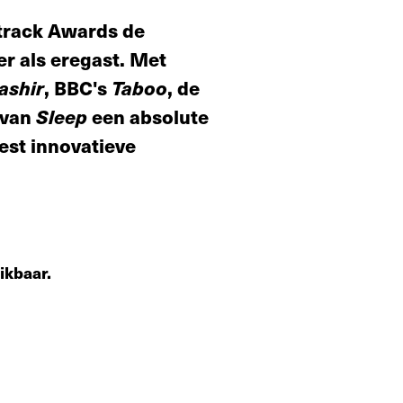
track Awards de
r als eregast. Met
ashir
, BBC's
Taboo
, de
rvan
Sleep
een absolute
eest innovatieve
ikbaar.