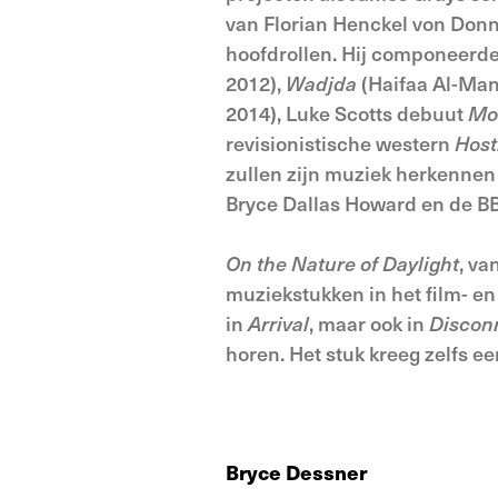
van Florian Henckel von Do
hoofdrollen. Hij componeerde
2012),
Wadjda
(Haifaa Al-Man
2014), Luke Scotts debuut
Mo
revisionistische western
Host
zullen zijn muziek herkennen 
Bryce Dallas Howard en de B
On the Nature of Daylight
, va
muziekstukken in het film- en
in
Arrival
, maar ook in
Discon
horen. Het stuk kreeg zelfs e
Bryce Dessner