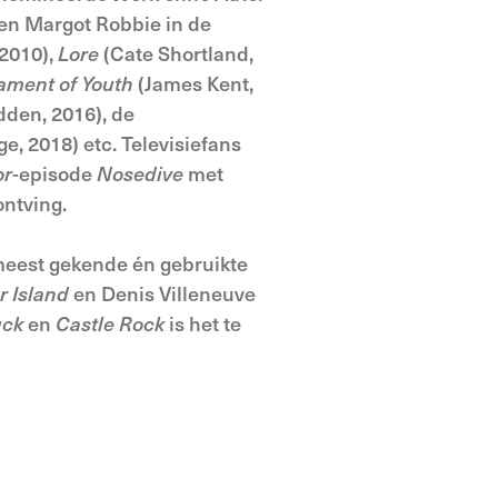
en Margot Robbie in de
 2010),
Lore
(Cate Shortland,
ament of Youth
(James Kent,
den, 2016), de
, 2018) etc. Televisiefans
or
-episode
Nosedive
met
ntving.
 meest gekende én gebruikte
r Island
en Denis Villeneuve
uck
en
Castle Rock
is het te