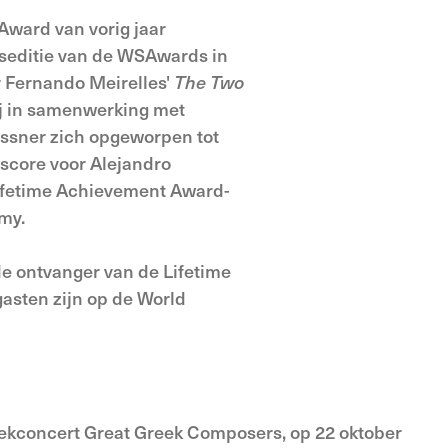
Award van vorig jaar
gseditie van de WSAwards in
r Fernando Meirelles'
The Two
hij in samenwerking met
essner zich opgeworpen tot
score voor Alejandro
ifetime Achievement Award-
my.
de ontvanger van de Lifetime
asten zijn op de World
ekconcert Great Greek Composers, op 22 oktober