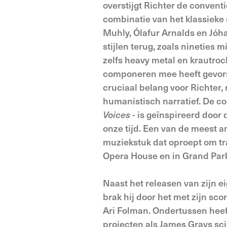
overstijgt Richter de conventio
combinatie van het klassieke
Muhly, Ólafur Arnalds en Jóh
stijlen terug, zoals nineties
zelfs heavy metal en krautro
componeren mee heeft gevormd
cruciaal belang voor Richter, n
humanistisch narratief. De co
Voices
- is geïnspireerd door
onze tijd. Een van de meest a
muziekstuk dat oproept om tra
Opera House en in Grand Park
Naast het releasen van zijn e
brak hij door het met zijn s
Ari Folman. Ondertussen heef
projecten als James Grays sc