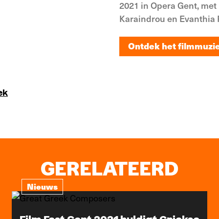
2021 in Opera Gent, met 
Karaindrou en Evanthia 
Ontdek het filmmuzi
Ontdek het filmmuzi
ek
GERELATEERD
Nieuws