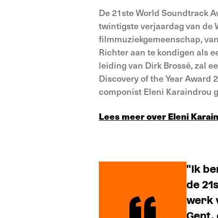
De 21ste World Soundtrack Aw
twintigste verjaardag van de
filmmuziekgemeenschap, van p
Richter aan te kondigen als 
leiding van Dirk Brossé, zal 
Discovery of the Year Award 2
componist Eleni Karaindrou 
Lees meer over Eleni Karai
"Ik b
de 21
werk v
Gent, 