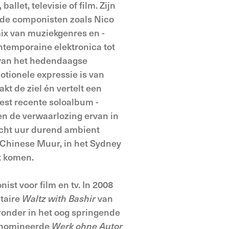
allet, televisie of film. Zijn
erde componisten zoals Nico
ix van muziekgenres en -
ntemporaine elektronica tot
d van het hedendaagse
tionele expressie is van
akt de ziel én vertelt een
eest recente soloalbum -
en de verwaarlozing ervan in
acht uur durend ambient
e Chinese Muur, in het Sydney
t komen.
st voor film en tv. In 2008
taire
Waltz with Bashir
van
ronder in het oog springende
genomineerde
Werk ohne Autor