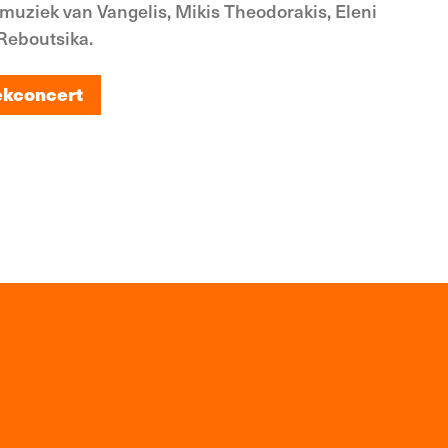
muziek van Vangelis, Mikis Theodorakis, Eleni
Reboutsika.
ekconcert
ekconcert