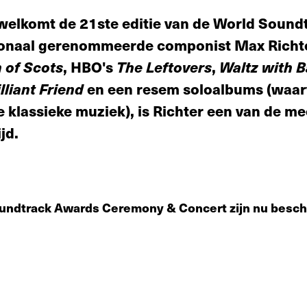
welkomt de 21ste editie van de World Sound
tionaal gerenommeerde componist Max Richte
 of Scots
, HBO's
The Leftovers
,
Waltz with B
lliant Friend
en een resem soloalbums (waa
e klassieke muziek), is Richter een van de m
jd.
oundtrack Awards Ceremony & Concert zijn nu besch