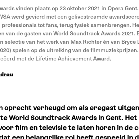
ards vinden plaats op 23 oktober 2021 in Opera Gent.
 WSA werd gevierd met een gelivestreamde awardscere
rofessionals tot fans, terug fysiek samenbrengen. Het
een van de gasten van World Soundtrack Awards 2021. 
een selectie van het werk van Max Richter én van Bryce
020) spelen op de uitreiking van de filmmuziekprijzen
geëerd met de Lifetime Achievement Award.
ndrou
en oprecht verheugd om als eregast uitge
ste World Soundtrack Awards in Gent. Het 
oor film en televisie te laten horen in de 
dat een belangrijke rol heeft gespeeld in 