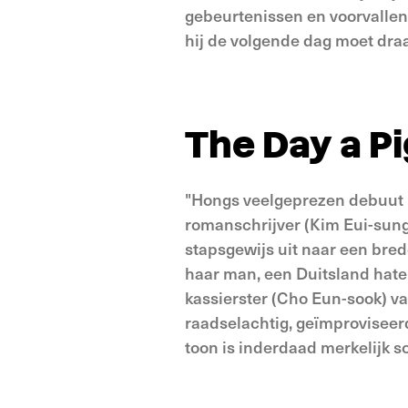
gebeurtenissen en voorvallen 
hij de volgende dag moet dra
The Day a Pig
"Hongs veelgeprezen debuut b
romanschrijver (Kim Eui-sun
stapsgewijs uit naar een bre
haar man, een Duitsland hate
kassierster (Cho Eun-sook) van
raadselachtig, geïmproviseerd
toon is inderdaad merkelijk