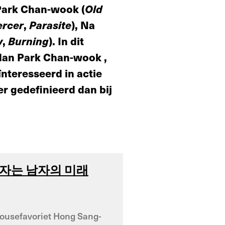
 Park Chan-wook (
Old
rcer
,
Parasite
), Na
y
,
Burning
). In dit
dan Park Chan-wook ,
ïnteresseerd in actie
er gedefinieerd dan bij
n (여자는 남자의 미래
thousefavoriet Hong Sang-