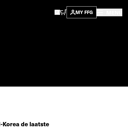
MENU
MY FFG
d-Korea de laatste