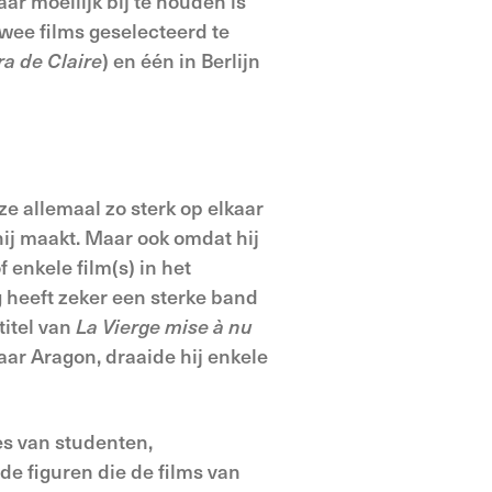
maar moeilijk bij te houden is
twee films geselecteerd te
a de Claire
) en één in Berlijn
 ze allemaal zo sterk op elkaar
hij maakt. Maar ook omdat hij
 enkele film(s) in het
g heeft zeker een sterke band
titel van
La Vierge mise à nu
aar Aragon, draaide hij enkele
es van studenten,
 de figuren die de films van