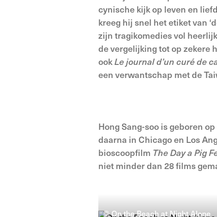
cynische kijk op leven en lief
kreeg hij snel het etiket va
zijn tragikomedies vol heerlij
de vergelijking tot op zekere h
ook
Le journal d’un curé de
een verwantschap met de Tai
Hong Sang-soo is geboren op 2
daarna in Chicago en Los Angele
bioscoopfilm
The Day a Pig Fe
niet minder dan 28 films gem
© On the Beach at Night Alone