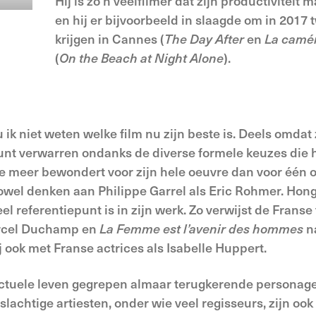
Hij is zo’n veelfilmer dat zijn productiviteit 
en hij er bijvoorbeeld in slaagde om in 2017 
krijgen in Cannes (
The Day After
en
La camér
(
On the Beach at Night Alone
).
u ik niet weten welke film nu zijn beste is. Deels omdat
 kunt verwarren ondanks de diverse formele keuzes die 
je meer bewondert voor zijn hele oeuvre dan voor één of
j zowel denken aan Philippe Garrel als Eric Rohmer. Hon
el referentiepunt is in zijn werk. Zo verwijst de Franse 
rcel Duchamp en
La Femme est l’avenir des hommes
n
ij ook met Franse actrices als Isabelle Huppert.
llectuele leven gegrepen almaar terugkerende personag
slachtige artiesten, onder wie veel regisseurs, zijn ook