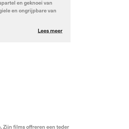
partel en geknoei van
iele en ongrijpbare van
Lees meer
 Zijn films offreren een teder