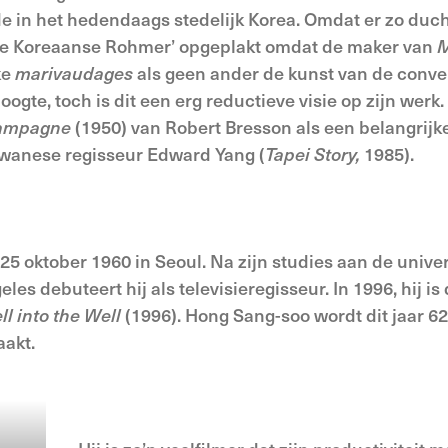
de in het hedendaags stedelijk Korea. Omdat er zo ducht
n ‘de Koreaanse Rohmer’ opgeplakt omdat de maker van
M
ke
marivaudages
als geen ander de kunst van de convers
oogte, toch is dit een erg reductieve visie op zijn werk.
 campagne
(1950) van Robert Bresson als een belangrij
wanese regisseur Edward Yang (
Tapei Story,
1985).
5 oktober 1960 in Seoul. Na zijn studies aan de unive
s debuteert hij als televisieregisseur. In 1996, hij is d
ll into the Well
(1996). Hong Sang-soo wordt dit jaar 62
aakt.