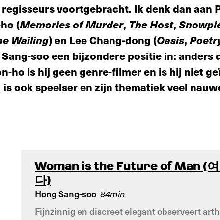
 regisseurs voortgebracht. Ik denk dan aan
-ho (
Memories of Murder
,
The Host
,
Snowpie
he
Wailing
) en Lee Chang-dong (
Oasis
,
Poetr
Sang-soo een bijzondere positie in: anders 
-ho is hij geen genre-filmer en is hij niet ge
jl is ook speelser en zijn thematiek veel nauw
Woman is the Future of Ma
다)
Hong Sang-soo
84min
Fijnzinnig en discreet elegant observeert ar