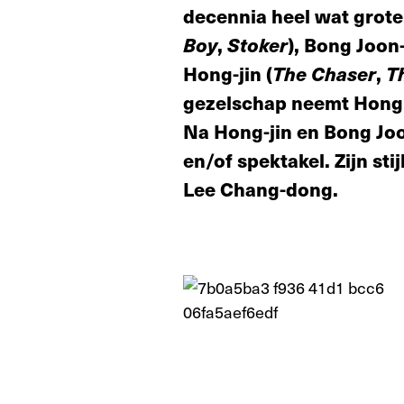
decennia heel wat grote
Boy
,
Stoker
), Bong Joon
Hong-jin (
The
Chaser
,
T
gezelschap neemt Hong 
Na Hong-jin en Bong Joon
en/of spektakel. Zijn sti
Lee Chang-dong.