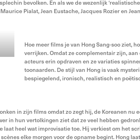
lechin bevolken. En als we de wezenlijk ‘realistische’ 
ot Maurice Pialat, Jean Eustache, Jacques Rozier en Jean
Hoe meer films je van Hong Sang-soo ziet, h
verrijken. Omdat ze complementair zijn, aan 
acteurs erin opdraven en ze variaties spinn
toonaarden. De stijl van Hong is vaak mysteri
bespiegelend, ironisch, realistisch en poëtis
onken in zijn films omdat zo zegt hij, de Koreanen nu 
wer in hun vertolkingen ziet dat ze veel hebben gedro
e laat heel wat improvisatie toe. Hij verkiest om het sc
ijn scènes elke morgen voor de opname begint. Hong laat