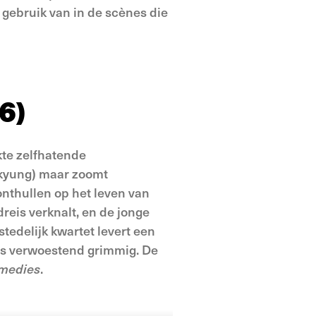
 gebruik van in de scènes die
6)
kte zelfhatende
-kyung) maar zoomt
onthullen op het leven van
reis verknalt, en de jonge
stedelijk kwartet levert een
 als verwoestend grimmig. De
omedies
.