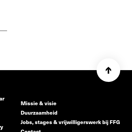
ar
Missie & visie
Duurzaamheid
Jobs, stages & vrijwilligerswerk bij FFG
ry
Contact