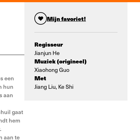
Mijn favoriet!
Regisseur
Jianjun He
Muziek (origineel)
Xiaohong Guo
Met
ls een
n hun
Jiang Liu, Ke Shi
is aan
huil gaat
ondt hem
.
n aan te