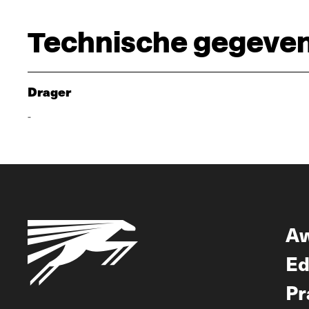
Technische gegeve
Drager
-
A
Ed
Pr