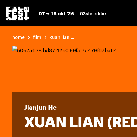
07
18 okt '26
53ste editie
home
film
xuan lian ...
Jianjun He
XUAN LIAN (RE