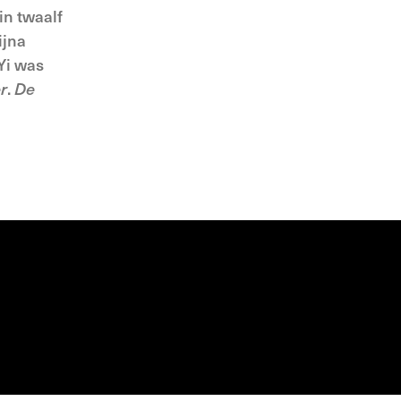
in twaalf
ijna
Yi was
r
.
De