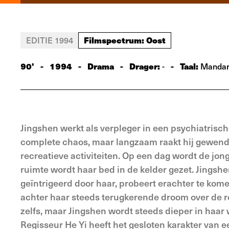
Filmspectrum: Oost
EDITIE 1994
90'
-
1994
-
Drama
-
Drager:
-
Taal:
-
Mandar
Jingshen werkt als verpleger in een psychiatrische 
complete chaos, maar langzaam raakt hij gewend 
recreatieve activiteiten. Op een dag wordt de jon
ruimte wordt haar bed in de kelder gezet. Jingshen
geïntrigeerd door haar, probeert erachter te kom
achter haar steeds terugkerende droom over de 
zelfs, maar Jingshen wordt steeds dieper in haar 
Regisseur He Yi heeft het gesloten karakter van 