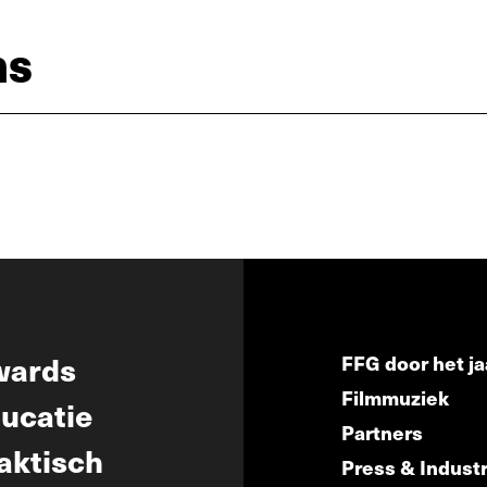
ns
wards
FFG door het ja
Filmmuziek
ucatie
Partners
aktisch
Press & Indust