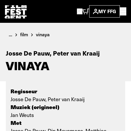
MY FFG
...
film
vinaya
Josse De Pauw, Peter van Kraaij
VINAYA
Regisseur
Josse De Pauw, Peter van Kraaij
Muziek (origineel)
Jan Weuts
Met
Josse De Pauw, Din Meysmans, Matthias