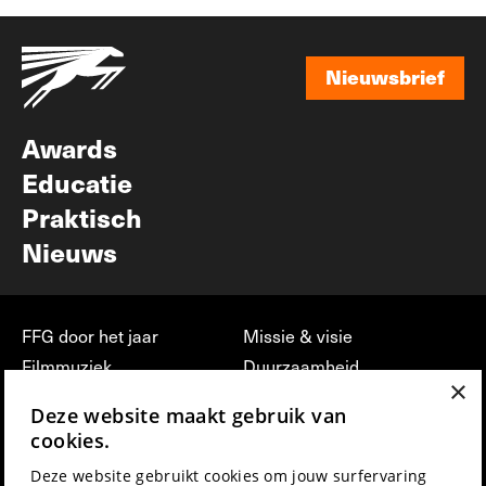
Nieuwsbrief
Nieuwsbrief
Awards
Educatie
Praktisch
Nieuws
FFG door het jaar
Missie & visie
Filmmuziek
Duurzaamheid
×
Partners
Jobs, stages &
Deze website maakt gebruik van
vrijwilligerswerk bij FFG
Press & Industry
cookies.
Contact
Film indienen
Deze website gebruikt cookies om jouw surfervaring
Privacy & Disclaimer