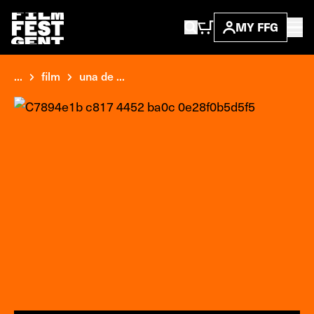
MY FFG
...
film
una de ...