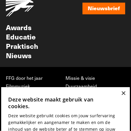
Nieuwsbrief
Nieuwsbrief
Awards
Educatie
Praktisch
Nieuws
FFG door het jaar
Missie & visie
Filmmuziek
Duurzaamheid
×
Partners
Jobs, stages &
Deze website maakt gebruik van
vrijwilligerswerk bij FFG
Press & Industry
cookies.
Contact
Film indienen
Deze website gebruikt cookies om jouw surfervaring
Privacy & Disclaimer
Film Fest Friends
gemakkelijker en aangenamer te maken en om de
inhoud van de website beter af te stemmen op jouw