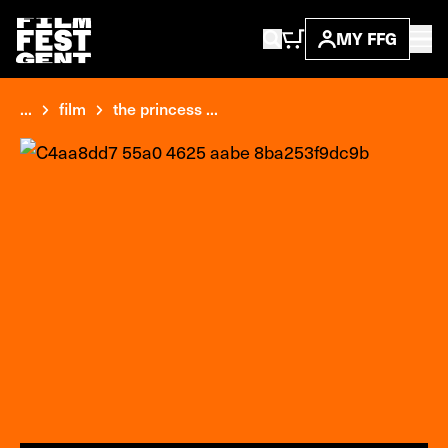
MY FFG
...
film
the princess ...