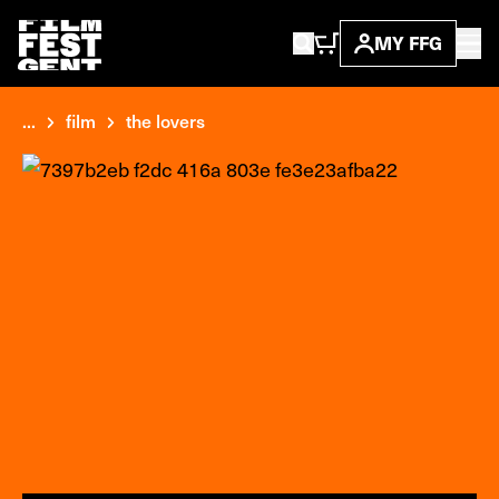
MY FFG
...
film
the lovers