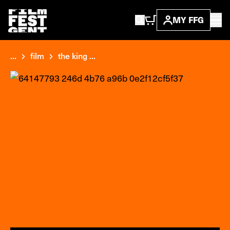
MY FFG
...
film
the king ...