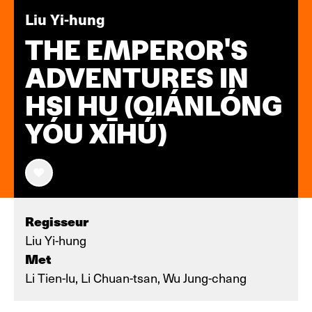
Liu Yi-hung
THE EMPEROR'S
ADVENTURES IN
HSI HU (QIÁNLÓNG
YÓU XĪHÚ)
Regisseur
Liu Yi-hung
Met
Li Tien-lu, Li Chuan-tsan, Wu Jung-chang