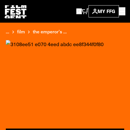
MY FFG
...
film
the emperor's ...