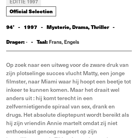
EDITIE 1997
Official Selection
94'
-
1997
-
Mysterie, Drama, Thriller
-
Drager:
-
Taal:
-
Frans, Engels
Op zoek naar een uitweg voor de zware druk van
zijn plotselinge succes vlucht Matty, een jonge
filmster, naar Miami waar hij hoopt een beetje tot
inkeer te kunnen komen. Maar het draait wel
anders uit : hij komt terecht in een
zelfvernietigende spiraal van sex, drank en
drugs. Het absolute dieptepunt wordt bereikt als
hij zijn vriendin Annie martelt omdat zij niet
enthoesiast genoeg reageert op zijn