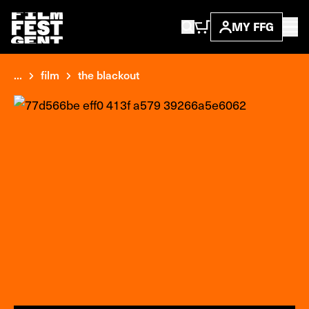
MY FFG
...
film
the blackout