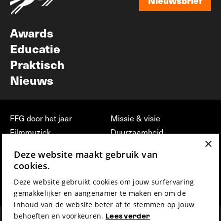
Nieuwsbrief
Nieuwsbrief
Awards
Educatie
Praktisch
Nieuws
FFG door het jaar
Missie & visie
Filmmuziek
Duurzaamheid
×
Partners
Jobs, stages &
Deze website maakt gebruik van
vrijwilligerswerk bij FFG
Press & Industry
cookies.
Contact
Film indienen
Deze website gebruikt cookies om jouw surfervaring
Privacy & Disclaimer
Film Fest Friends
gemakkelijker en aangenamer te maken en om de
inhoud van de website beter af te stemmen op jouw
behoeften en voorkeuren.
Lees verder