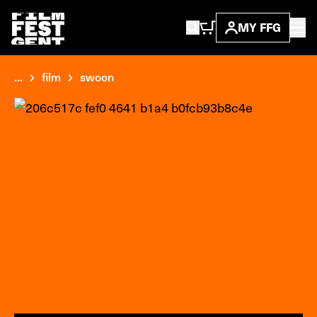
MY FFG
...
film
swoon