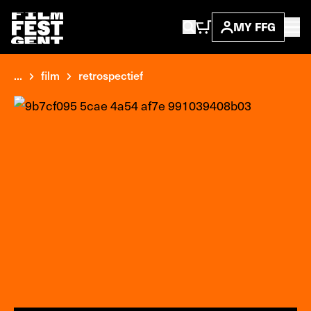
MY FFG
...
film
retrospectief