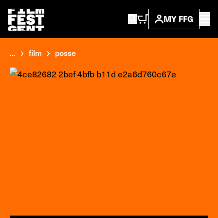
MY FFG
...
film
posse