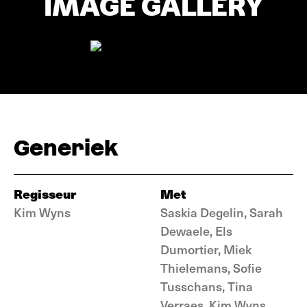
IMAGE GALLERY
Generiek
Regisseur
Met
Kim Wyns
Saskia Degelin, Sarah
Dewaele, Els
Dumortier, Miek
Thielemans, Sofie
Tusschans, Tina
Verraes, Kim Wyns