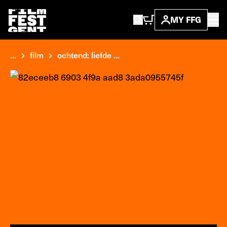
MY FFG
...
film
ochtend: liefde ...