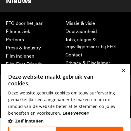
Nieuws
FFG door het jaar
Missie & visie
Filmmuziek
Duurzaamheid
Partners
Jobs, stages &
vrijwilligerswerk bij FFG
Press & Industry
Contact
Film indienen
Privacy & Disclaimer
Film Fest Friends
×
Deze website maakt gebruik van
cookies.
Deze website gebruikt cookies om jouw surfervaring
gemakkelijker en aangenamer te maken en om de
inhoud van de website beter af te stemmen op jouw
hosted by
made by
behoeften en voorkeuren.
Lees verder
Zelf instellen