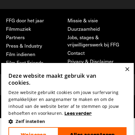
FFG door het jaar
Missie & visie
Filmmuziek
Duurzaamheid
Partners
Jobs, stages &
vrijwilligerswerk bij FFG
Press & Industry
Contact
Film indienen
Privacy & Disclaimer
Film Fest Friends
×
Deze website maakt gebruik van
cookies.
Deze website gebruikt cookies om jouw surfervaring
gemakkelijker en aangenamer te maken en om de
inhoud van de website beter af te stemmen op jouw
hosted by
made by
behoeften en voorkeuren.
Lees verder
Zelf instellen
Weigeren
Alles accepteren