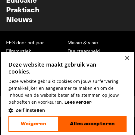
Praktisch
Nieuws
FFG door het jaar
Missie & visie
Filmmuziek
Duurzaamheid
×
Partners
Jobs, stages &
Deze website maakt gebruik van
vrijwilligerswerk bij FFG
Press & Industry
cookies.
Contact
Film indienen
Deze website gebruikt cookies om jouw surfervaring
Privacy & Disclaimer
Film Fest Friends
gemakkelijker en aangenamer te maken en om de
inhoud van de website beter af te stemmen op jouw
behoeften en voorkeuren.
Lees verder
Zelf instellen
Weigeren
Alles accepteren
hosted by
made by