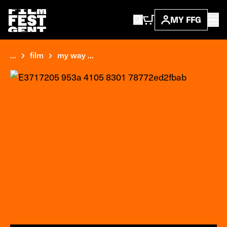
MY FFG
...
film
my way ...