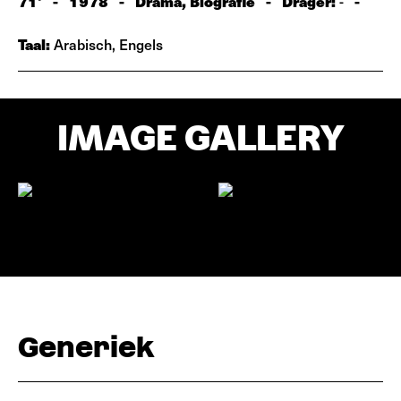
71'
-
1978
-
Drama, Biografie
-
Drager:
-
-
Taal:
Arabisch, Engels
IMAGE GALLERY
Generiek