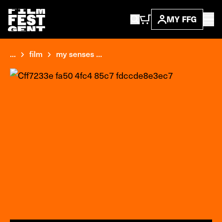
MY FFG
...
film
my senses ...