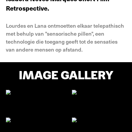
Retrospective.
Lourdes en Lana ontmoetten elkaar telepathisch
met behulp van "sensorische pillen", een
technologie die toegang geeft tot de sensaties
van andere mensen op afstand.
IMAGE GALLERY