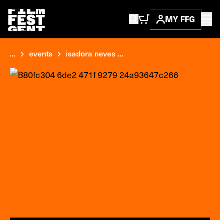
MY FFG
...
events
isadora neves ...